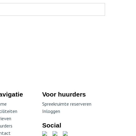
avigatie
Voor huurders
ome
Spreekruimte reserveren
iliteiten
Inloggen
rieven
Social
urders
ntact