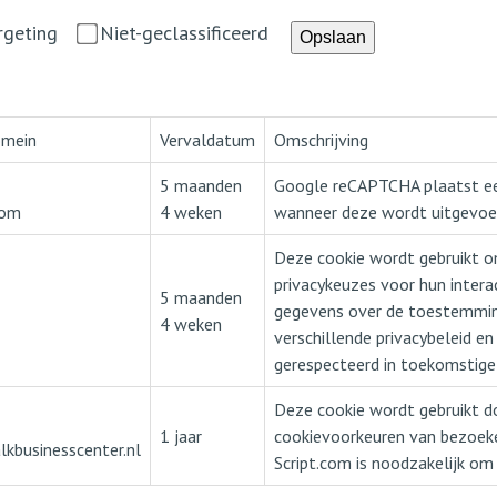
rgeting
Niet-geclassificeerd
Opslaan
omein
Vervaldatum
Omschrijving
5 maanden
Google reCAPTCHA plaatst e
com
4 weken
wanneer deze wordt uitgevoer
Deze cookie wordt gebruikt o
privacykeuzes voor hun interac
5 maanden
gegevens over de toestemmin
4 weken
verschillende privacybeleid e
gerespecteerd in toekomstige 
Deze cookie wordt gebruikt d
1 jaar
cookievoorkeuren van bezoeke
kbusinesscenter.nl
Script.com is noodzakelijk om