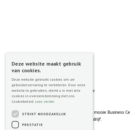
Stel hier je vraag of maak meteen een afspraa
gesprek over de beste mogelijkheden voor jou.
Deze website maakt gebruik
van cookies.
Deze website gebruikt cookies om uw
gebruikerservaring te verbeteren. Door onze
website te gebruiken, stemt u in met alle
cookies in overeenstemming met ons
Cookiebeleid.
Lees verder
Reserveer nu je werkplek in dit mooie Business Ce
STRIKT NOODZAKELIJK
We zijn benieuwd naar jouw bedrijf.
PRESTATIE