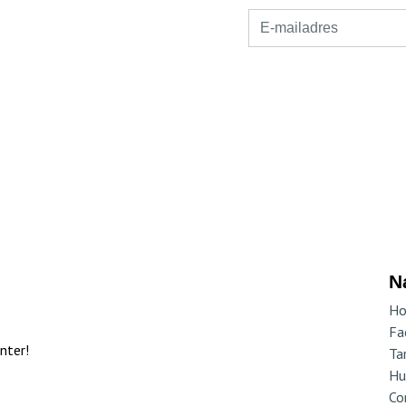
k. We gaan graag met je in
N
H
Fac
nter!
Ta
Hu
Co