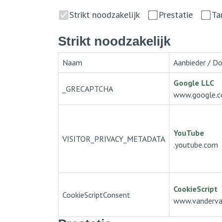
Strikt noodzakelijk
Prestatie
Ta
Strikt noodzakelijk
Naam
Aanbieder / D
Google LLC
_GRECAPTCHA
www.google.
YouTube
VISITOR_PRIVACY_METADATA
.youtube.com
CookieScript
CookieScriptConsent
www.vanderval