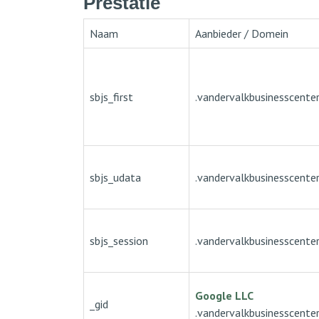
Prestatie
Naam
Aanbieder / Domein
sbjs_first
.vandervalkbusinesscenter
sbjs_udata
.vandervalkbusinesscenter
sbjs_session
.vandervalkbusinesscenter
Google LLC
_gid
.vandervalkbusinesscenter