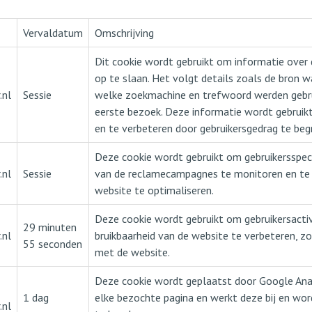
Vervaldatum
Omschrijving
Dit cookie wordt gebruikt om informatie over 
op te slaan. Het volgt details zoals de bron 
.nl
Sessie
welke zoekmachine en trefwoord werden gebru
eerste bezoek. Deze informatie wordt gebruik
en te verbeteren door gebruikersgedrag te begr
Deze cookie wordt gebruikt om gebruikersspeci
.nl
Sessie
van de reclamecampagnes te monitoren en te a
website te optimaliseren.
Deze cookie wordt gebruikt om gebruikersactiv
29 minuten
.nl
bruikbaarheid van de website te verbeteren, 
55 seconden
met de website.
Deze cookie wordt geplaatst door Google Anal
1 dag
elke bezochte pagina en werkt deze bij en wor
.nl