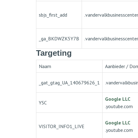
sbjs_first_add
.vandervalkbusinesscenter
_ga_BKDWZK5Y7B
.vandervalkbusinesscenter
Targeting
Naam
Aanbieder / Do
_gat_gtag_UA_140679626_1
.vandervalkbusi
Google LLC
YSC
.youtube.com
Google LLC
VISITOR_INFO1_LIVE
.youtube.com