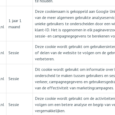
te houden.
Deze cookienaam is gekoppeld aan Google Unive
van de meer algemeen gebruikte analyseservi
1 jaar 1
unieke gebruikers te onderscheiden door een w
.nl
maand
klant-ID. Het is opgenomen in elk paginaverzo
sessie- en campagnegegevens te berekenen voo
Deze cookie wordt gebruikt om gebruikersintera
.nl
Sessie
of delen van de website te volgen om de gebru
verbeteren.
Dit cookie wordt gebruikt om informatie over
onderscheid te maken tussen gebruikers en se
.nl
Sessie
verkeer, campagnegegevens en gebruikersgedra
van de effectiviteit van marketingcampagnes.
Deze cookie wordt gebruikt om de activiteiten 
.nl
Sessie
volgen om een betere analyse en begrip van v
vergemakkelijken.