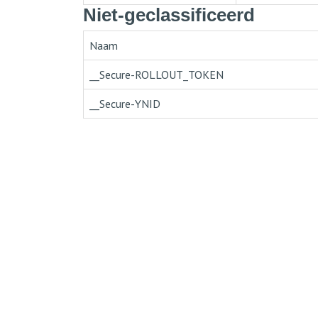
Niet-geclassificeerd
Naam
__Secure-ROLLOUT_TOKEN
__Secure-YNID
Is jouw bedrijf toe aa
Valk Business Center