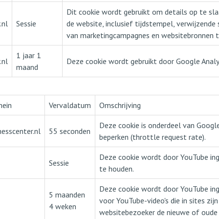
Dit cookie wordt gebruikt om details op te sl
.nl
Sessie
de website, inclusief tijdstempel, verwijzende 
van marketingcampagnes en websitebronnen t
1 jaar 1
.nl
Deze cookie wordt gebruikt door Google Analy
maand
mein
Vervaldatum
Omschrijving
Deze cookie is onderdeel van Google
nesscenter.nl
55 seconden
beperken (throttle request rate).
Deze cookie wordt door YouTube ing
Sessie
te houden.
Deze cookie wordt door YouTube ing
5 maanden
voor YouTube-video's die in sites zij
4 weken
websitebezoeker de nieuwe of oude v