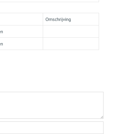
Omschrijving
en
en